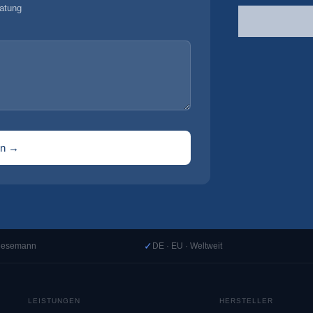
atung
en →
✓
Heesemann
DE · EU · Weltweit
LEISTUNGEN
HERSTELLER