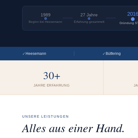
201
1989
27 Jahre
Beginn bei Heesemann
Erfahrung gesammelt
Gründung S
✓
✓
Heesemann
Bütfering
30+
JAHRE ERFAHRUNG
J
UNSERE LEISTUNGEN
Alles aus einer Hand.