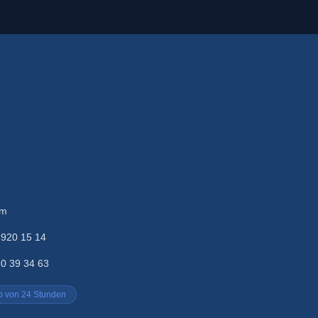
om
 920 15 14
80 39 34 63
lb von 24 Stunden