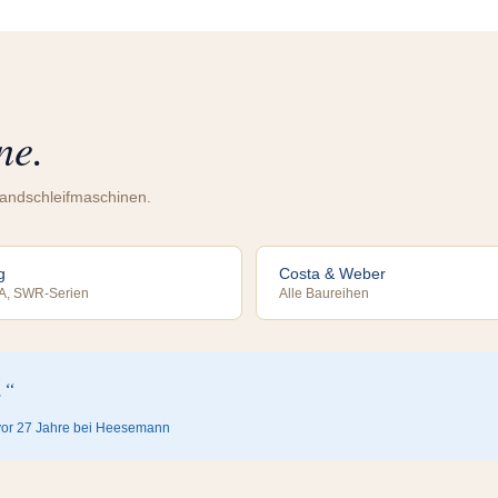
ne.
bandschleifmaschinen.
g
Costa & Weber
A, SWR-Serien
Alle Baureihen
.“
vor 27 Jahre bei Heesemann