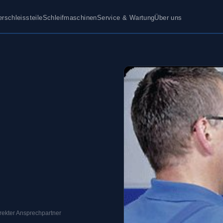
erschleissteile
Schleifmaschinen
Service & Wartung
Über uns
irekter Ansprechpartner