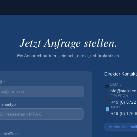
Jetzt Anfrage stellen.
Ein Ansprechpartner - einfach, direkt, unbürokratisch.
Direkter Kontakt
l *
✉
E-MAIL
info@steizl.c
TELEFON
+49 (0) 5722
hinentyp
MOBIL
+49 (0) 176 
Antwort innerha
schleißteile