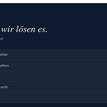
wir lösen es.
ll.
fehler
uktion
nscht