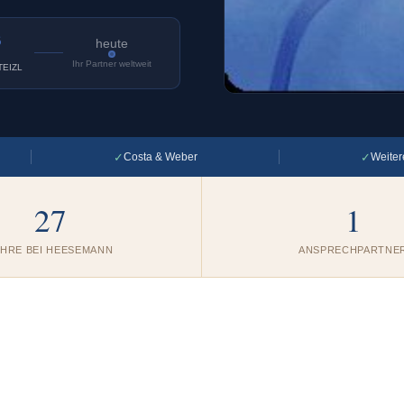
6
heute
Ihr Partner weltweit
TEIZL
✓
✓
Costa & Weber
Weiter
27
1
AHRE BEI HEESEMANN
ANSPRECHPARTNE