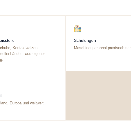
eissteile
Schulungen
schuhe, Kontaktwalzen,
Maschinenpersonal praxisnah sch
mellenbänder - aus eigener
g.
t
land, Europa und weltweit.