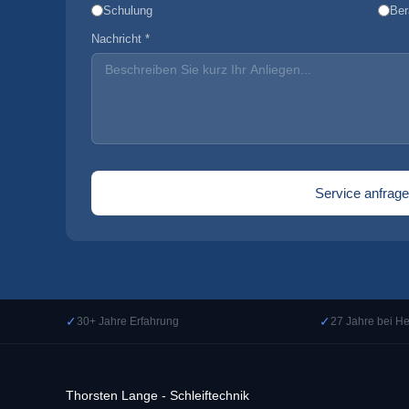
Schulung
Ber
Nachricht *
Service anfrag
✓
✓
30+ Jahre Erfahrung
27 Jahre bei 
Thorsten Lange - Schleiftechnik